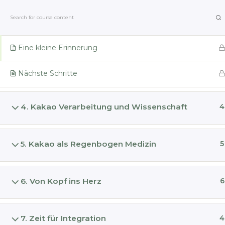
Zum
Laura Durban | Kakaozauber
Inhalt
Shedding Skins
springen
Eine kleine Erinnerung
Startseite
Nächste Schritte
Kakao Ausbildung DIE MAGIE
4. Kakao Verarbeitung und Wissenschaft
4
Start
Alle Kurse
Share the Magic
5. Kakao als Regenbogen Medizin
5
Inhal
Laura Durban | Kakaozauber
6. Von Kopf ins Herz
6
Startsei
Mehr üb
7. Zeit für Integration
4
Retreat