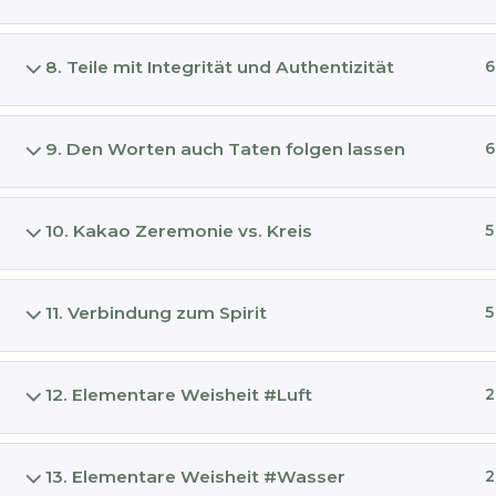
Ausbildu
8. Teile mit Integrität und Authentizität
6
Kakao Ma
Kakao Au
Kakao
9. Den Worten auch Taten folgen lassen
6
Blog
Über La
10. Kakao Zeremonie vs. Kreis
5
Impres
Datensc
11. Verbindung zum Spirit
5
12. Elementare Weisheit #Luft
2
13. Elementare Weisheit #Wasser
2