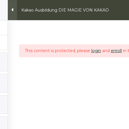
Kakao Ausbildung DIE MAGIE VON KAKAO
Retreats & Online Angebote
Kurse/Ausbildung
 VON KAKAO
This content is protected, please
login
and
enroll
in 
t
Mein Konto
te
Login
er KAKAO
Mein Account
s & Online Angebote
Anmeldung