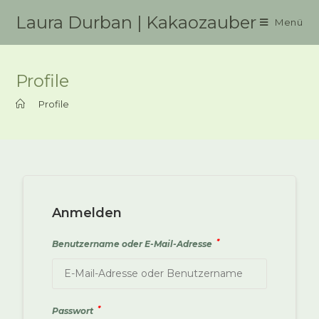
Zum
Laura Durban | Kakaozauber
Menü
Inhalt
springen
Profile
>
Profile
Anmelden
*
Benutzername oder E-Mail-Adresse
*
Passwort