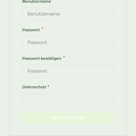
*
Benutzername
*
Passwort
*
Passwort bestätigen
Datenschutz
A
REGISTRIEREN
l
t