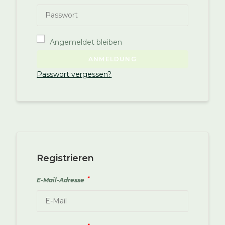
Angemeldet bleiben
A
ANMELDUNG
l
Passwort vergessen?
t
e
r
n
a
t
i
Registrieren
v
*
E-Mail-Adresse
e
: