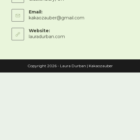
Email:
Opens
kakaozauber@gmail.com
in
your
Website:
application
lauradurban.com
Copyright 2026 - Laura Durban | Kakaozauber