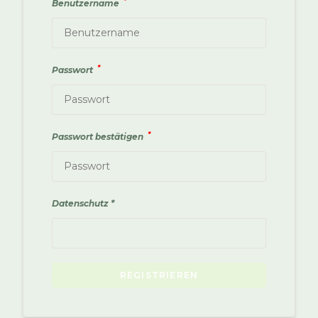
*
Benutzername
*
Passwort
*
Passwort bestätigen
Datenschutz
A
REGISTRIEREN
l
t