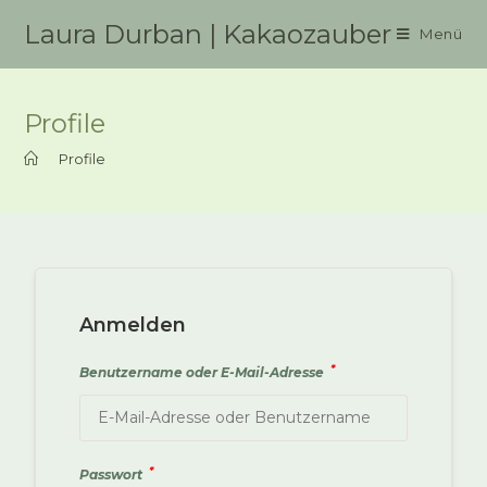
Zum
Laura Durban | Kakaozauber
Menü
Inhalt
springen
Profile
>
Profile
Anmelden
*
Benutzername oder E-Mail-Adresse
*
Passwort