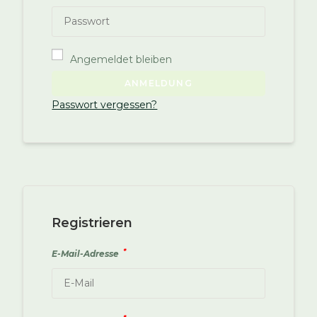
Angemeldet bleiben
A
ANMELDUNG
l
Passwort vergessen?
t
e
r
n
a
t
i
Registrieren
v
*
E-Mail-Adresse
e
: