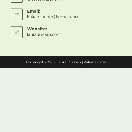
Email:
Opens
kakaozauber@gmail.com
in
your
Website:
application
lauradurban.com
Copyright 2026 - Laura Durban | Kakaozauber