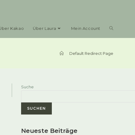
Toggle
Über Kakao
Über Laura
Mein Account
website
>
Default Redirect Page
search
Suche
SUCHEN
Neueste Beiträge