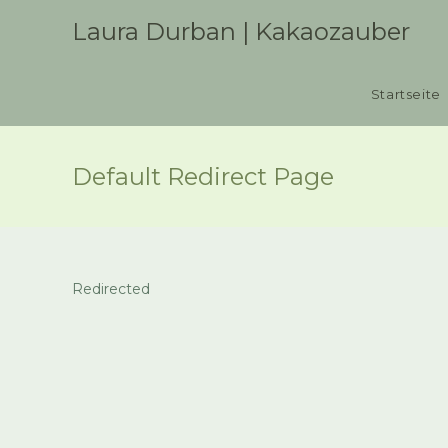
Zum
Laura Durban | Kakaozauber
Inhalt
springen
Startseite
Default Redirect Page
Redirected