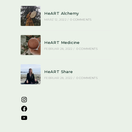
HeART Alchemy
MÄRZ 12, 2022
/
0 COMMENTS
HeART Medicine
FEBRUAR 28, 2022
/
0 COMMENTS
HeART Share
FEBRUAR 28, 2022
/
0 COMMENTS
Instagram
Facebook
YouTube