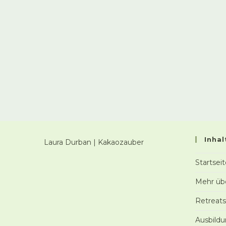
Inhal
Laura Durban | Kakaozauber
Startsei
Mehr üb
Retreat
Ausbildu