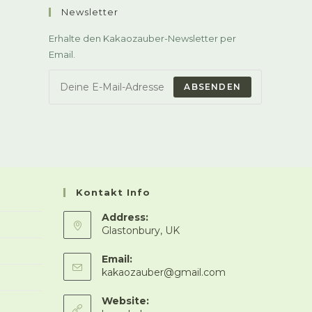
Newsletter
Erhalte den Kakaozauber-Newsletter per
Email.
ABSENDEN
Kontakt Info
Address:
Glastonbury, UK
Email:
Opens
kakaozauber@gmail.com
in
your
Website:
application