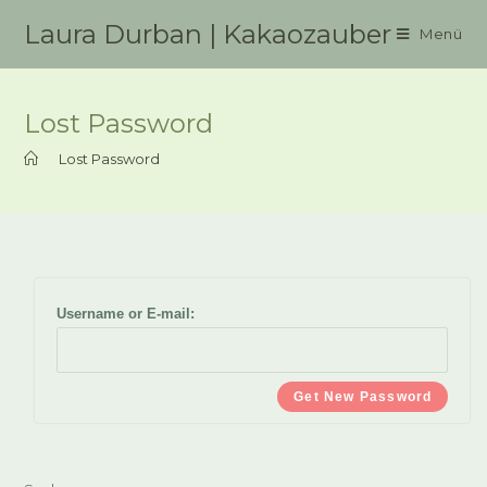
Zum
Laura Durban | Kakaozauber
Menü
Inhalt
springen
Lost Password
>
Lost Password
Username or E-mail: