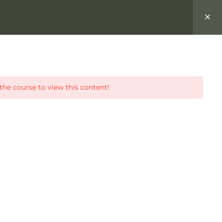
Über Kakao
Über Laura
Mein Account
the course to view this content!
>
Kurse
>
Die Welten von AVALON
Kontakt Info
Address:
Glastonbury, UK
Email:
kakaozauber@gmail.com