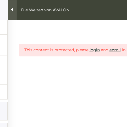
Die Welten von AVALON
Retreats & Online Angebote
Kurse/Ausbildung
This content is protected, please
login
and
enroll
in 
t
Mein Konto
te
Login
er KAKAO
Mein Account
 & Online Angebote
Anmeldung