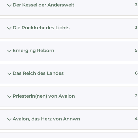
Der Kessel der Anderswelt
3
Ausbildu
Kakao Ma
Die Rückkehr des Lichts
3
Kakao Au
Kakao
Emerging Reborn
5
Blog
Über La
Das Reich des Landes
6
Impres
Datensc
Priesterin(nen) von Avalon
2
Avalon, das Herz von Annwn
4