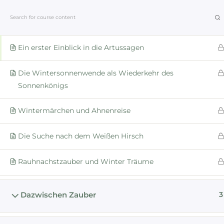
Laura Durban | Kakaozauber
Die Julzeit
Ein erster Einblick in die Artussagen
Startseite
Die Wintersonnenwende als Wiederkehr des
Sonnenkönigs
Die Welten von AVALON
Wintermärchen und Ahnenreise
Start
Alle Kurse
Die Suche nach dem Weißen Hirsch
Inhal
Laura Durban | Kakaozauber
Rauhnachstzauber und Winter Träume
Startsei
Dazwischen Zauber
3
Mehr üb
Retreats