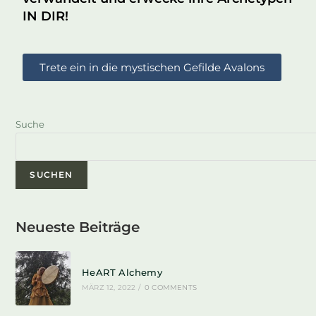
IN DIR
!
Trete ein in die mystischen Gefilde Avalons
Suche
SUCHEN
Neueste Beiträge
HeART Alchemy
MÄRZ 12, 2022
/
0 COMMENTS